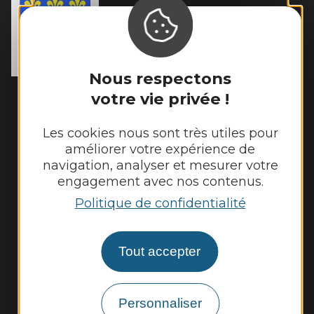
MAIRIE DE
TOULONJAC
10, rue du Mas Viel

12200 Toulonjac
Tél. :
05 65 45 11 97
Nous respectons
Horaires d'ouverture :
votre vie privée !
Fermé au public le lundi
Mardi, mercredi et jeudi : 8h - 12h et 13h30
Les cookies nous sont très utiles pour
- 17h30
améliorer votre expérience de
navigation, analyser et mesurer votre
Vendredi : 9h - 12h et 13h30 - 17h30
engagement avec nos contenus.
Politique de confidentialité
Nous contacter
Tout accepter
Météo
Découvrir
Personnaliser