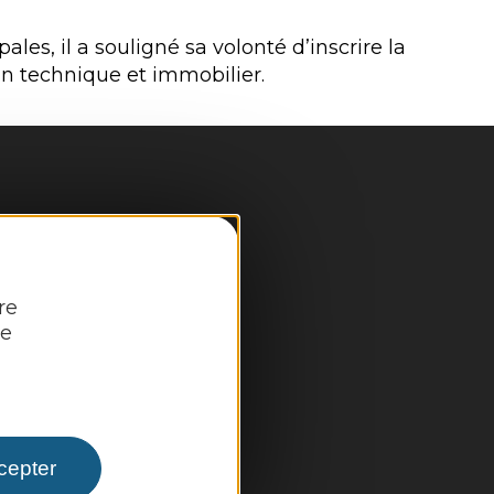
es, il a souligné sa volonté d’inscrire la
n technique et immobilier.
pale
re
re
 infos pratiques
cepter