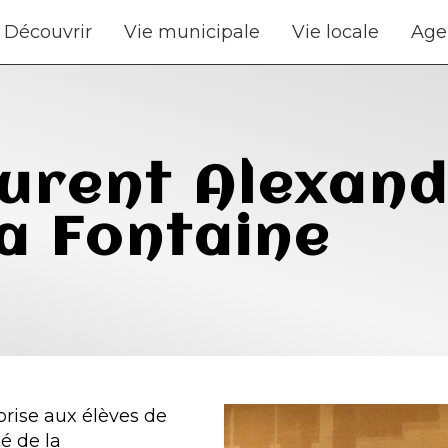
Découvrir
Vie municipale
Vie locale
Age
urent Alexandr
la Fontaine
prise aux élèves de
té de la