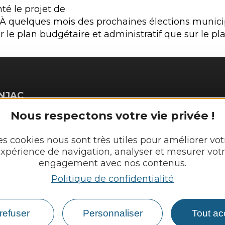
té le projet de
À quelques mois des prochaines élections municipal
e plan budgétaire et administratif que sur le pla
NJAC
Nous respectons votre vie privée !
Découvrir
Vie munici
es cookies nous sont très utiles pour améliorer vot
xpérience de navigation, analyser et mesurer vot
 :
Vie locale
engagement avec nos contenus.
lundi
eudi : 8h - 12h et 13h30 - 17h30
Politique de confidentialité
Démarches,
et 13h30 - 17h30
refuser
Personnaliser
Tout ac