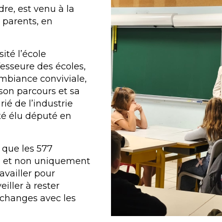
dre, est venu à la
 parents, en
ité l’école
fesseure des écoles,
mbiance conviviale,
son parcours et sa
rié de l’industrie
té élu député en
 que les 577
s et non uniquement
ravailler pour
eiller à rester
échanges avec les