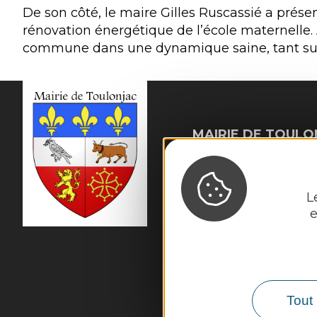
De son côté, le maire Gilles Ruscassié a présen
rénovation énergétique de l’école maternelle. 
commune dans une dynamique saine, tant sur l
MAIRIE DE
TOULO
10, rue du Mas Viel

12200 Toulonjac
Tél. :
05 65 45 11 97
L
e
Horaires d'ouverture
Fermé au public le 
Mardi, mercredi et j
Vendredi : 9h - 12h 
Tout 