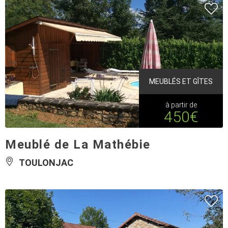
MEUBLÉS ET GÎTES
à partir de
450€
Meublé de La Mathébie
TOULONJAC