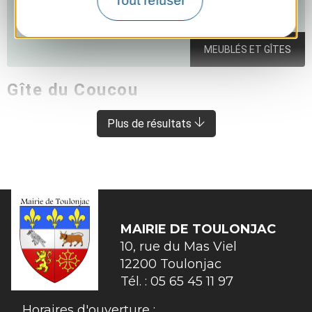
Tout refuser
MEUBLÉS ET GÎTES
Gîte du Coucou
SAINTE-CROIX
À 2.5 KM DE TOULONJAC
Plus de résultats
MAIRIE DE
TOULONJAC
10, rue du Mas Viel

12200 Toulonjac
Tél. :
05 65 45 11 97
Horaires d'ouverture :