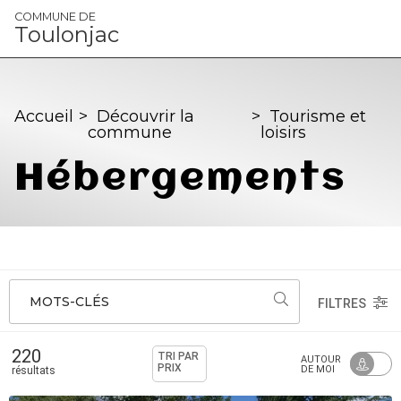
Panneau de gestion des cookies
COMMUNE DE
Toulonjac
Accueil
>
Découvrir la
>
Tourisme et
commune
loisirs
Hébergements
MOTS-CLÉS
FILTRES
220
TRI PAR
AUTOUR
PRIX
DE MOI
résultats