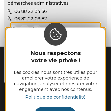
démarches administratives.
06 88 22 34 56
06 82 22 09 87
Nous respectons
votre vie privée !
MAIRIE DE
TOULONJAC
10, rue du Mas Viel

Les cookies nous sont très utiles pour
12200 Toulonjac
améliorer votre expérience de
Tél. :
05 65 45 11 97
navigation, analyser et mesurer votre
engagement avec nos contenus.
Horaires d'ouverture :
Fermé au public le lundi
Politique de confidentialité
Mardi, mercredi et jeudi : 8h - 12h et 13h30
- 17h30