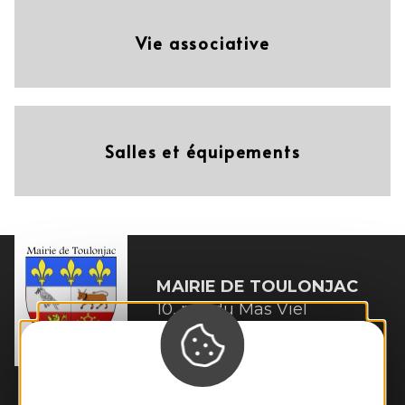
Vie associative
Salles et équipements
MAIRIE DE
TOULONJAC
10, rue du Mas Viel

12200 Toulonjac
Tél. :
05 65 45 11 97
Horaires d'ouverture :