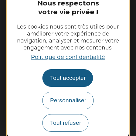
Nous respectons
Fermé au public le lundi
Mardi, mercredi et jeudi : 8h - 12h et 13h30
votre vie privée !
- 17h30
Vendredi : 9h - 12h et 13h30 - 17h30
Les cookies nous sont très utiles pour
améliorer votre expérience de
navigation, analyser et mesurer votre
engagement avec nos contenus.
Nous contacter
Politique de confidentialité
Météo
Tout accepter
Découvrir
Vie municipale
Personnaliser
Vie locale
Démarches, infos pratiques
Tout refuser