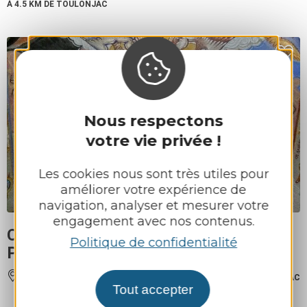
À 4.5 KM DE TOULONJAC
Nous respectons
votre vie privée !
Les cookies nous sont très utiles pour
améliorer votre expérience de
navigation, analyser et mesurer votre
engagement avec nos contenus.
Chapelle Notre-Dame de Treize
Politique de confidentialité
Pierres
VILLEFRANCHE-DE-ROUERGUE
À 3 KM DE TOULONJAC
Tout accepter