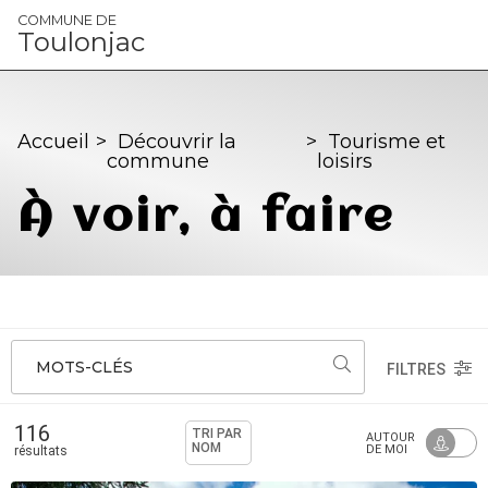
Panneau de gestion des cookies
COMMUNE DE
Toulonjac
Accueil
>
Découvrir la
>
Tourisme et
commune
loisirs
À voir, à faire
MOTS-CLÉS
FILTRES
116
TRI PAR
AUTOUR
NOM
DE MOI
résultats