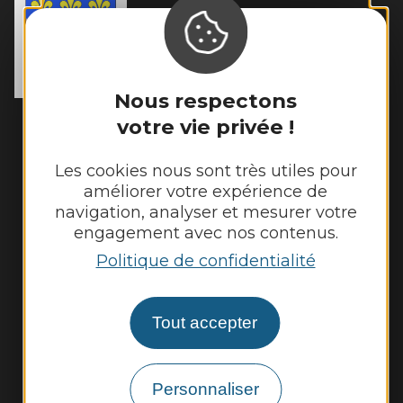
MAIRIE DE
TOULONJAC
10, rue du Mas Viel

12200 Toulonjac
Tél. :
05 65 45 11 97
Nous respectons
Horaires d'ouverture :
votre vie privée !
Fermé au public le lundi
Mardi, mercredi et jeudi : 8h - 12h et 13h30
Les cookies nous sont très utiles pour
- 17h30
améliorer votre expérience de
navigation, analyser et mesurer votre
Vendredi : 9h - 12h et 13h30 - 17h30
engagement avec nos contenus.
Politique de confidentialité
Nous contacter
Tout accepter
Météo
Découvrir
Personnaliser