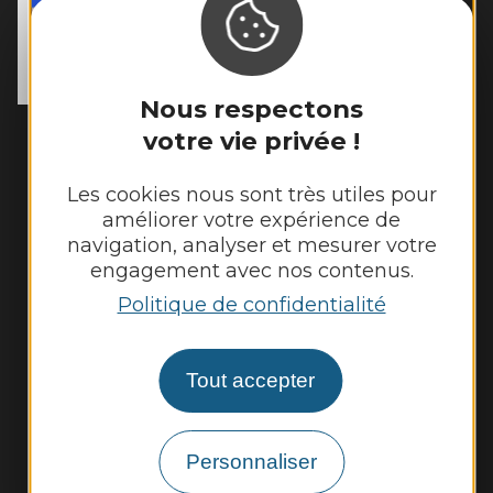
MAIRIE DE
TOULONJAC
10, rue du Mas Viel

12200 Toulonjac
Tél. :
05 65 45 11 97
Nous respectons
Horaires d'ouverture :
votre vie privée !
Fermé au public le lundi
Mardi, mercredi et jeudi : 8h - 12h et 13h30
Les cookies nous sont très utiles pour
- 17h30
améliorer votre expérience de
Vendredi : 9h - 12h et 13h30 - 17h30
navigation, analyser et mesurer votre
engagement avec nos contenus.
Politique de confidentialité
Nous contacter
Tout accepter
Météo
Découvrir
Personnaliser