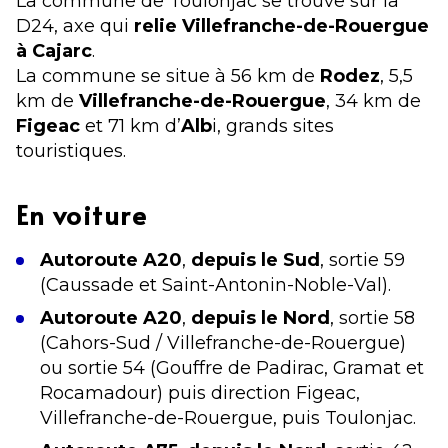
La commune de Toulonjac se trouve sur la
D24, axe qui
relie Villefranche-de-Rouergue
à Cajarc
.
La commune se situe à 56 km de
Rodez
, 5,5
km de
Villefranche-de-Rouergue
, 34 km de
Figeac
et 71 km d’
Alb
i, grands sites
touristiques.
En voiture
Autoroute A20
,
depuis le Sud
, sortie 59
(Caussade et Saint-Antonin-Noble-Val).
Autoroute A20
,
depuis le Nord
, sortie 58
(Cahors-Sud / Villefranche-de-Rouergue)
ou sortie 54 (Gouffre de Padirac, Gramat et
Rocamadour) puis direction Figeac,
Villefranche-de-Rouergue, puis Toulonjac.