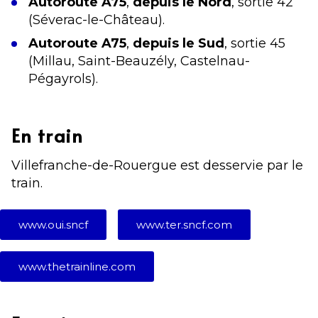
Autoroute A75
,
depuis le Nord
, sortie 42
(Séverac-le-Château).
Autoroute A75
,
depuis le Sud
, sortie 45
(Millau, Saint-Beauzély, Castelnau-
Pégayrols).
En train
Villefranche-de-Rouergue est desservie par le
train.
www.oui.sncf
www.ter.sncf.com
www.thetrainline.com