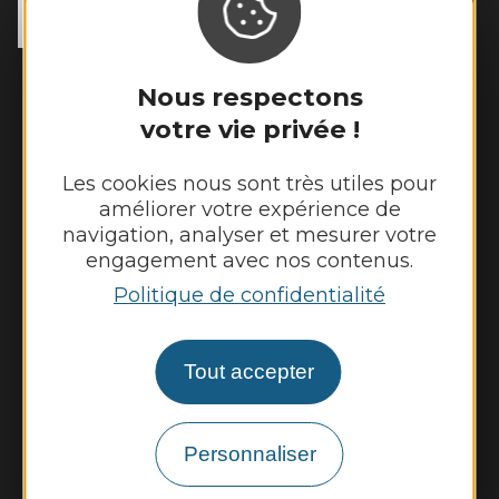
12200 Toulonjac
Tél. :
05 65 45 11 97
Horaires d'ouverture :
Nous respectons
Fermé au public le lundi
votre vie privée !
Mardi, mercredi et jeudi : 8h - 12h et 13h30
- 17h30
Les cookies nous sont très utiles pour
Vendredi : 9h - 12h et 13h30 - 17h30
améliorer votre expérience de
navigation, analyser et mesurer votre
engagement avec nos contenus.
Nous contacter
Politique de confidentialité
Météo
Tout accepter
Découvrir
Vie municipale
Personnaliser
Vie locale