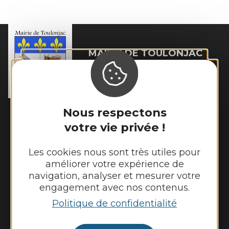
MAIRIE DE
TOULONJAC
10, rue du Mas Viel

12200 Toulonjac
Tél. :
05 65 45 11 97
Nous respectons
Horaires d'ouverture :
Fermé au public le lundi
votre vie privée !
Mardi, mercredi et jeudi : 8h - 12h et 13h30
- 17h30
Les cookies nous sont très utiles pour
Vendredi : 9h - 12h et 13h30 - 17h30
améliorer votre expérience de
navigation, analyser et mesurer votre
engagement avec nos contenus.
Politique de confidentialité
Nous contacter
Météo