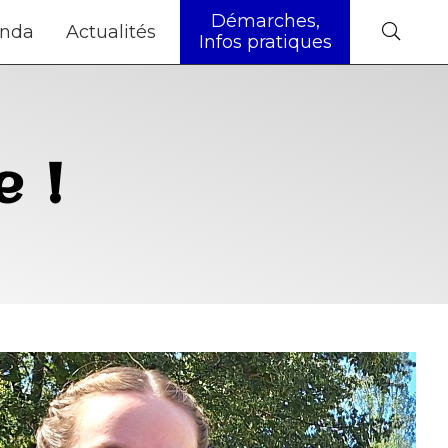
Démarches,
nda
Actualités
Infos pratiques
e !