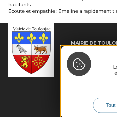
habitants.
Ecoute et empathie : Emeline a rapidement tiss
MAIRIE DE
TOULO
10, rue du Mas Viel

12200 Toulonjac
Tél. :
05 65 45 11 97
L
e
Horaires d'ouverture
Fermé au public le 
Mardi, mercredi et j
Vendredi : 9h - 12h 
Tout 
Nous contacte