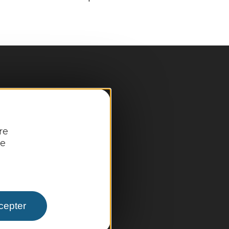
pale
re
re
 infos pratiques
cepter