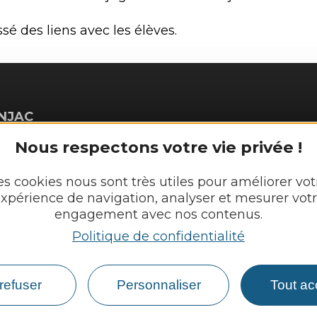
é des liens avec les élèves.
NJAC
Découvrir
Nous respectons votre vie privée !
Vie munici
es cookies nous sont très utiles pour améliorer vot
xpérience de navigation, analyser et mesurer vot
 :
Vie locale
engagement avec nos contenus.
lundi
eudi : 8h - 12h et 13h30 - 17h30
Démarches,
Politique de confidentialité
et 13h30 - 17h30
refuser
Personnaliser
Tout ac
r