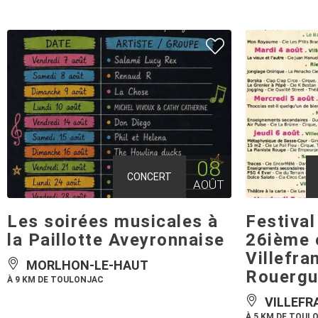
08
CONCERT
AOÛT
Les soirées musicales à
Festival
la Paillotte Aveyronnaise
26ième é
Villefra
MORLHON-LE-HAUT
Rouerg
À 9 KM DE TOULONJAC
VILLEFR
À 5 KM DE TOUL