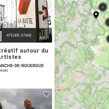
11
ATELIER, STAGE
AOÛT
Créatif autour du
Artistes
ANCHE-DE-ROUERGUE
ONJAC