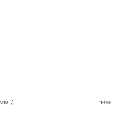
Découvrir
Vie municipale
Vie locale
Age
AUJOURD'HUI
DEMAIN
WEEK-END
7 JO
ATES
THÈME