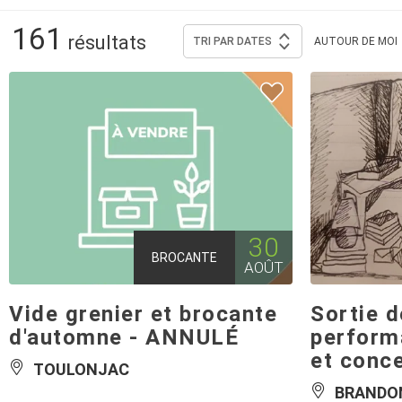
161
résultats
TRI PAR
DATES
AUTOUR
DE MOI
30
BROCANTE
AOÛT
Vide grenier et brocante
Sortie d
d'automne - ANNULÉ
perform
et conc
TOULONJAC
BRANDO