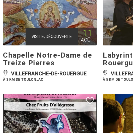
11
VISITE, DÉCOUVERTE
AOÛT
Chapelle Notre-Dame de
Labyrin
Treize Pierres
Rouergu
VILLEFRANCHE-DE-ROUERGUE
VILLEFR
À 3 KM DE TOULONJAC
À 5 KM DE TOUL