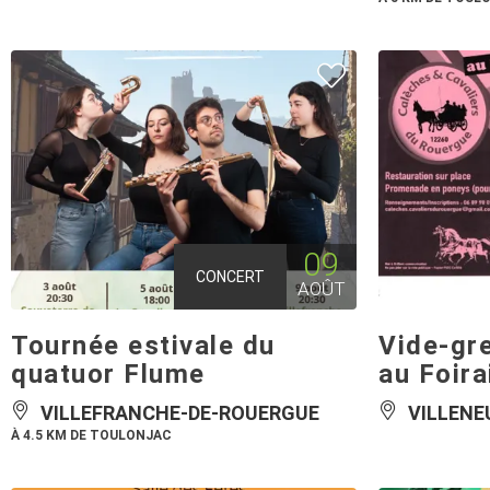
09
CONCERT
AOÛT
Tournée estivale du
Vide-gre
quatuor Flume
au Foira
VILLEFRANCHE-DE-ROUERGUE
VILLENE
À 4.5 KM DE TOULONJAC