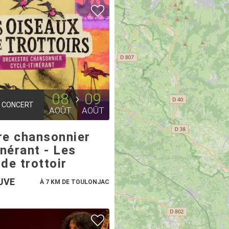
08
09
CONCERT
AOÛT
AOÛT
re chansonnier
inérant - Les
de trottoir
UVE
À 7 KM DE TOULONJAC