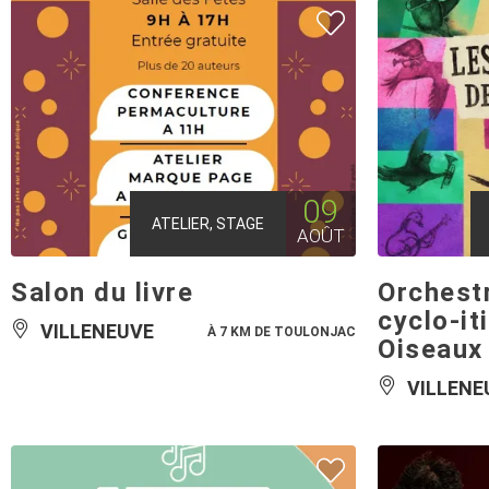
09
ATELIER, STAGE
AOÛT
Salon du livre
Orchest
cyclo-it
VILLENEUVE
À 7 KM DE TOULONJAC
Oiseaux 
VILLENE