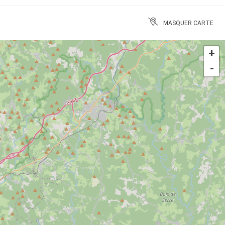
MASQUER CARTE
+
-