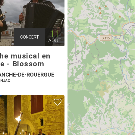
11
CONCERT
AOÛT
the musical en
e - Blossom
ANCHE-DE-ROUERGUE
ONJAC