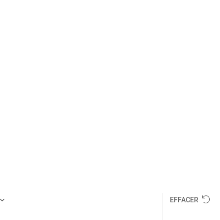
Démarches,
nda
Actualités
Infos pratiques
URS
15 JOURS
EFFACER