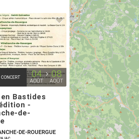
04
08
CONCERT
AOÛT
AOÛT
 en Bastides
dition -
nche-de-
ue
ANCHE-DE-ROUERGUE
ONJAC