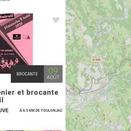
09
BROCANTE
AOÛT
nier et brocante
il
UVE
À 6.5 KM DE TOULONJAC