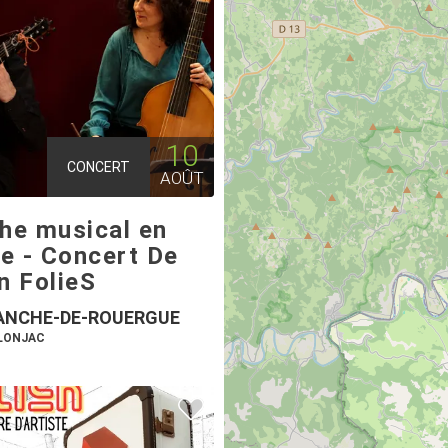
10
CONCERT
AOÛT
the musical en
e - Concert De
n FolieS
ANCHE-DE-ROUERGUE
ULONJAC
2