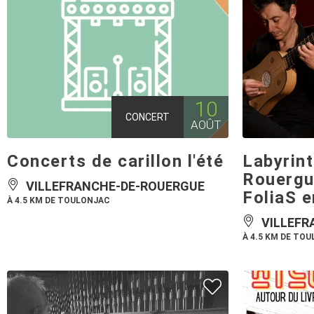
10
CONCERT
AOÛT
Concerts de carillon l'été
Labyrin
Rouergu
VILLEFRANCHE-DE-ROUERGUE
FoliaS e
À 4.5 KM DE TOULONJAC
VILLEFR
À 4.5 KM DE TO