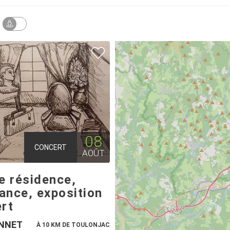
08
CONCERT
AOÛT
e résidence,
ance, exposition
ert
NNET
À 10 KM DE TOULONJAC