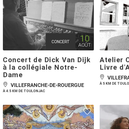
10
CONCERT
AOÛT
Concert de Dick Van Dijk
Atelier 
à la collégiale Notre-
Livre d'
Dame
VILLEFR
À 5 KM DE TOUL
VILLEFRANCHE-DE-ROUERGUE
À 4.5 KM DE TOULONJAC