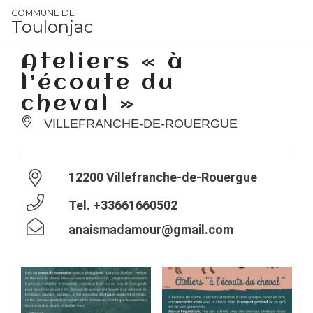
Panneau de gestion des cookies
COMMUNE DE
Toulonjac
Ateliers « à
l’écoute du
cheval »
VILLEFRANCHE-DE-ROUERGUE
12200 Villefranche-de-Rouergue
Tel.
+33661660502
anaismadamour@gmail.com