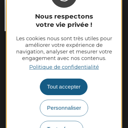
MAIRIE DE
TOULONJAC
10, rue du Mas Viel

Nous respectons
12200 Toulonjac
votre vie privée !
Tél. :
05 65 45 11 97
Les cookies nous sont très utiles pour
Horaires d'ouverture :
améliorer votre expérience de
Fermé au public le lundi
navigation, analyser et mesurer votre
Mardi, mercredi et jeudi : 8h - 12h et 13h30
engagement avec nos contenus.
- 17h30
Politique de confidentialité
Vendredi : 9h - 12h et 13h30 - 17h30
Tout accepter
Nous contacter
Météo
Personnaliser
Découvrir