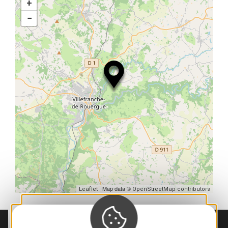
+
−
| Map data ©
Leaflet
OpenStreetMap contributors