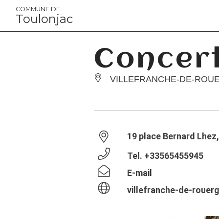
Panneau de gestion des cookies
COMMUNE DE
Toulonjac
Concert
VILLEFRANCHE-DE-ROU
19 place Bernard Lhez
Tel.
+33565455945
E-mail
villefranche-de-rouerg