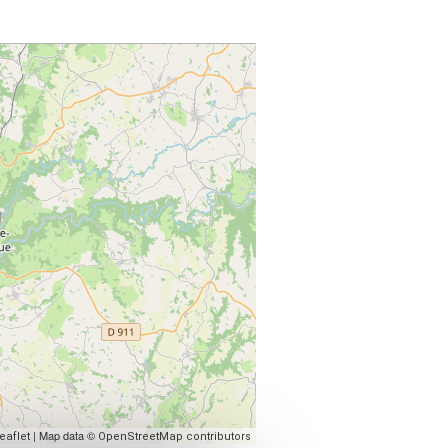
| Map data ©
eaflet
OpenStreetMap contributors