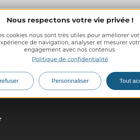
Nous respectons votre vie privée !
NJAC
es cookies nous sont très utiles pour améliorer vot
xpérience de navigation, analyser et mesurer vot
Découvrir
engagement avec nos contenus.
Vie munici
Politique de confidentialité
 :
Vie locale
lundi
refuser
Personnaliser
Tout ac
eudi : 8h - 12h et 13h30 - 17h30
Démarches,
et 13h30 - 17h30
r