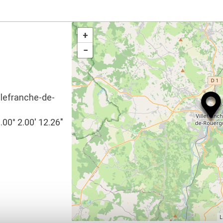
+
−
llefranche-de-
.00° 2.00′ 12.26″
L