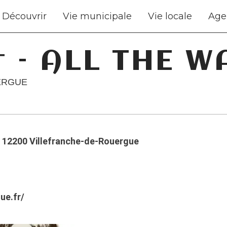
Découvrir
Vie municipale
Vie locale
Age
 – ALL THE W
ERGUE
, 12200 Villefranche-de-Rouergue
ue.fr/