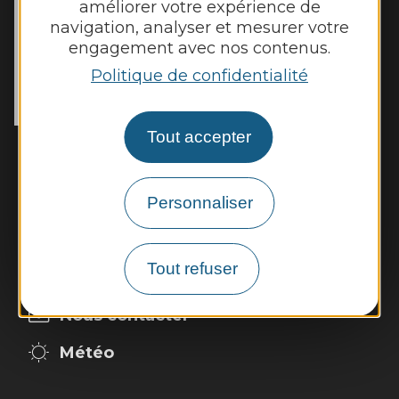
améliorer votre expérience de
navigation, analyser et mesurer votre
MAIRIE DE
TOULONJAC
engagement avec nos contenus.
10, rue du Mas Viel

Politique de confidentialité
12200 Toulonjac
Tél. :
05 65 45 11 97
Tout accepter
Horaires d'ouverture :
Fermé au public le lundi
Mardi, mercredi et jeudi : 8h - 12h et 13h30
Personnaliser
- 17h30
Vendredi : 9h - 12h et 13h30 - 17h30
Tout refuser
Nous contacter
Météo