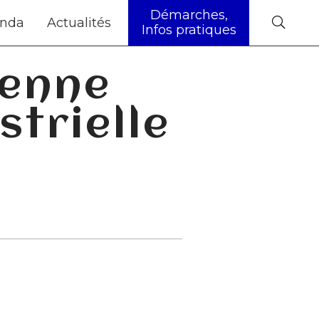
Démarches,
nda
Actualités
Infos pratiques
ienne
trielle