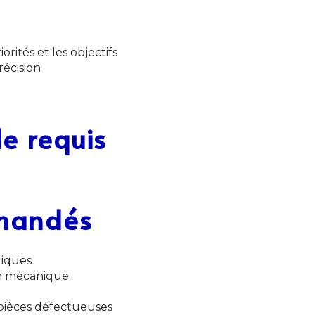
orités et les objectifs
récision
e requis
mandés
liques
en mécanique
 pièces défectueuses