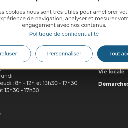
es cookies nous sont très utiles pour améliorer vot
xpérience de navigation, analyser et mesurer vot
engagement avec nos contenus.
Politique de confidentialité
NJAC
Découvrir
refuser
Personnaliser
Tout ac
Vie munici
 :
Vie locale
lundi
eudi : 8h - 12h et 13h30 - 17h30
Démarches,
et 13h30 - 17h30
r