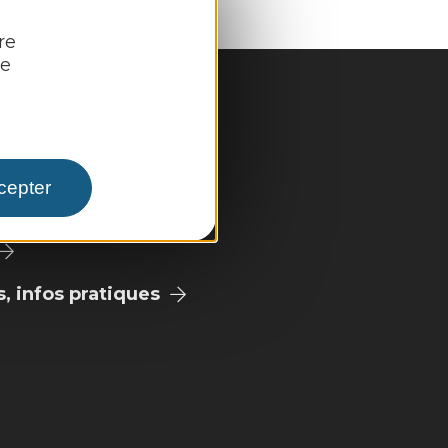
re
re
cepter
pale
 infos pratiques