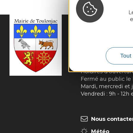
L
e
MAIRIE DE
TOULO
10, rue du Mas Viel

12200 Toulonjac
Tout 
Tél. :
05 65 45 11 97
Horaires d'ouverture
Fermé au public le 
Mardi, mercredi et j
Vendredi : 9h - 12h 
Nous contacte
Météo