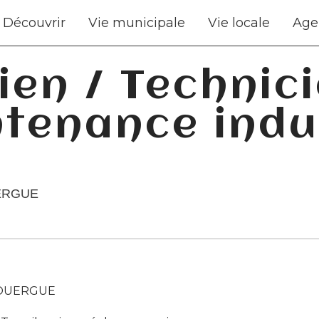
Découvrir
Vie municipale
Vie locale
Age
ien / Technic
tenance indus
ERGUE
ROUERGUE