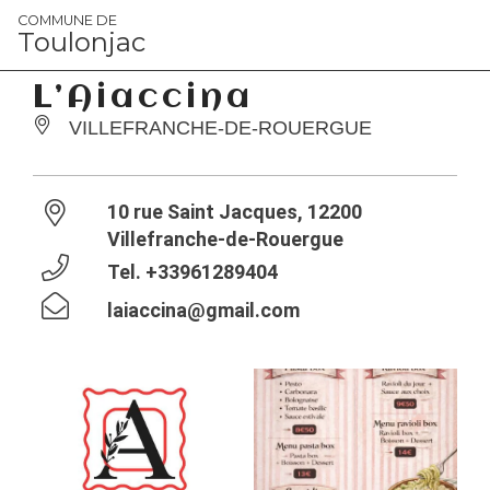
Panneau de gestion des cookies
COMMUNE DE
Toulonjac
L’Aiaccina
VILLEFRANCHE-DE-ROUERGUE
10 rue Saint Jacques, 12200
Villefranche-de-Rouergue
Tel.
+33961289404
laiaccina@gmail.com