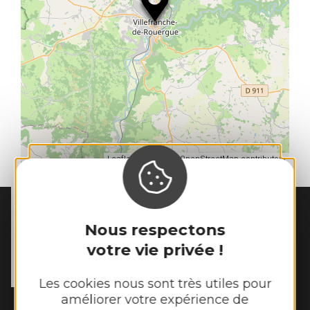
| Map data ©
Leaflet
OpenStreetMap contributors
MAIRIE DE
TOULONJAC
Nous respectons
10, rue du Mas Viel

votre vie privée !
12200 Toulonjac
Tél. :
05 65 45 11 97
Les cookies nous sont très utiles pour
améliorer votre expérience de
Horaires d'ouverture :