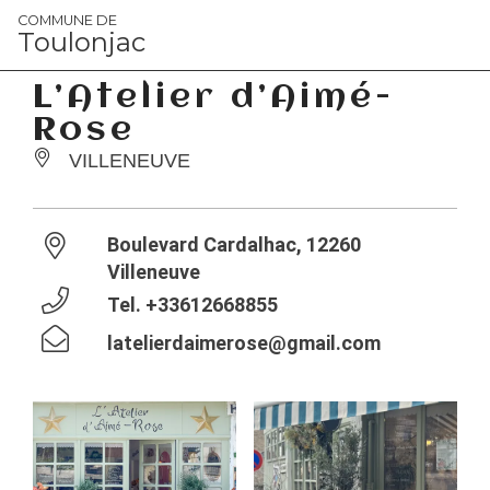
Panneau de gestion des cookies
COMMUNE DE
Toulonjac
L’Atelier d’Aimé-
Rose
VILLENEUVE
Boulevard Cardalhac, 12260
Villeneuve
Tel.
+33612668855
latelierdaimerose@gmail.com