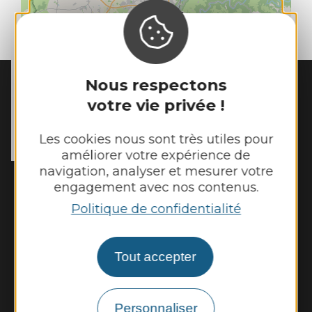
| Map data ©
Leaflet
OpenStreetMap contributors
Nous respectons
MAIRIE DE
TOULONJAC
votre vie privée !
10, rue du Mas Viel

12200 Toulonjac
Les cookies nous sont très utiles pour
Tél. :
05 65 45 11 97
améliorer votre expérience de
navigation, analyser et mesurer votre
Horaires d'ouverture :
engagement avec nos contenus.
Fermé au public le lundi
Politique de confidentialité
Mardi, mercredi et jeudi : 8h - 12h et 13h30
- 17h30
Vendredi : 9h - 12h et 13h30 - 17h30
Tout accepter
Personnaliser
Nous contacter