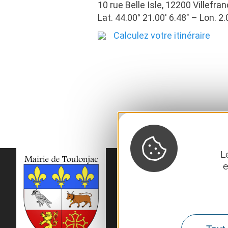
10 rue Belle Isle, 12200 Villef
Lat. 44.00° 21.00′ 6.48″ – Lon. 2.
Calculez votre itinéraire
L
e
MAIRIE DE
TOULO
10, rue du Mas Viel

12200 Toulonjac
Tél. :
05 65 45 11 97