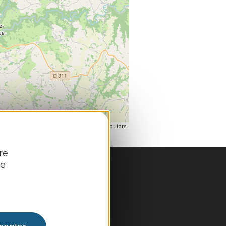
| Map data ©
eaflet
OpenStreetMap contributors
re
re