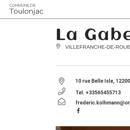
Panneau de gestion des cookies
COMMUNE DE
Toulonjac
La Gabe
VILLEFRANCHE-DE-ROU
10 rue Belle Isle, 122
Tel.
+33565455713
frederic.kolhmann@or