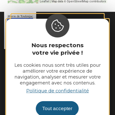
| Map data ©
Leaflet
OpenStreetMap contributors
MAIRIE DE
TOULONJAC
10, rue du Mas Viel

12200 Toulonjac
Nous respectons
Tél. :
05 65 45 11 97
votre vie privée !
Horaires d'ouverture :
Fermé au public le lundi
Les cookies nous sont très utiles pour
Mardi, mercredi et jeudi : 8h - 12h et 13h30
améliorer votre expérience de
- 17h30
navigation, analyser et mesurer votre
Vendredi : 9h - 12h et 13h30 - 17h30
engagement avec nos contenus.
Politique de confidentialité
Nous contacter
Tout accepter
Météo