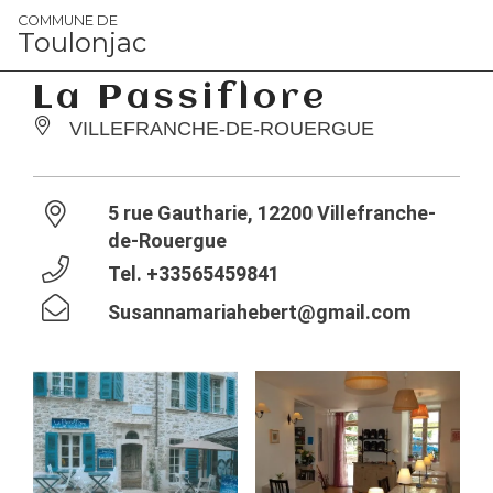
Panneau de gestion des cookies
COMMUNE DE
Toulonjac
La Passiflore
VILLEFRANCHE-DE-ROUERGUE
5 rue Gautharie, 12200 Villefranche-
de-Rouergue
Tel.
+33565459841
Susannamariahebert@gmail.com