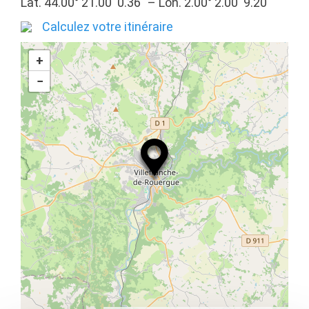
Lat. 44.00° 21.00′ 0.36″ – Lon. 2.00° 2.00′ 9.20″
Calculez votre itinéraire
+
−