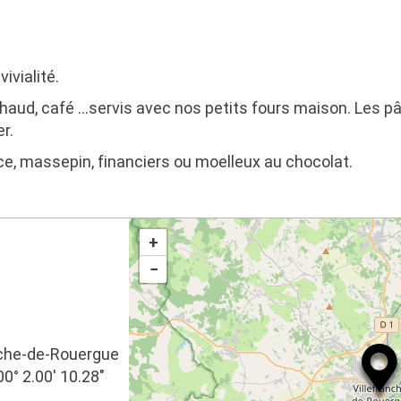
vialité.
haud, café …servis avec nos petits fours maison. Les p
r.
e, massepin, financiers ou moelleux au chocolat.
+
−
anche-de-Rouergue
00° 2.00′ 10.28″