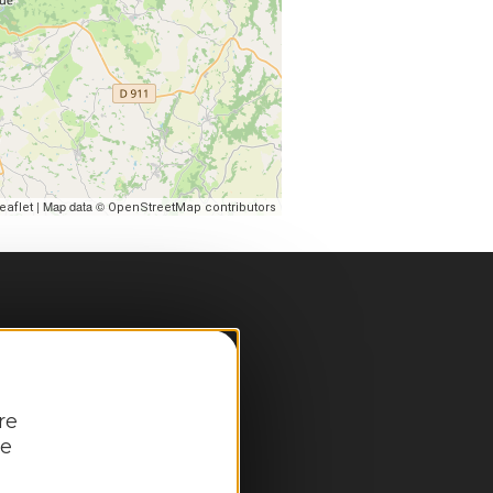
| Map data ©
eaflet
OpenStreetMap contributors
re
pale
re