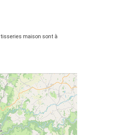
âtisseries maison sont à