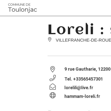
Panneau de gestion des cookies
COMMUNE DE
Toulonjac
Loreli :
VILLEFRANCHE-DE-ROU
9 rue Gautharie, 1220
Tel.
+33565457301
lorelili@live.fr
hammam-loreli.fr