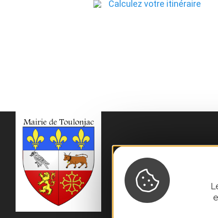
Calculez votre itinéraire
MAIRIE DE
TOULO
10, rue du Mas Viel

12200 Toulonjac
Tél. :
05 65 45 11 97
L
e
Horaires d'ouverture
Fermé au public le 