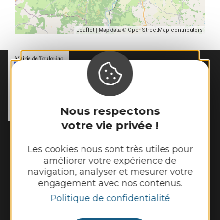
| Map data ©
Leaflet
OpenStreetMap contributors
MAIRIE DE
TOULONJAC
10, rue du Mas Viel

12200 Toulonjac
Nous respectons
Tél. :
05 65 45 11 97
votre vie privée !
Horaires d'ouverture :
Fermé au public le lundi
Les cookies nous sont très utiles pour
Mardi, mercredi et jeudi : 8h - 12h et 13h30
améliorer votre expérience de
- 17h30
navigation, analyser et mesurer votre
engagement avec nos contenus.
Vendredi : 9h - 12h et 13h30 - 17h30
Politique de confidentialité