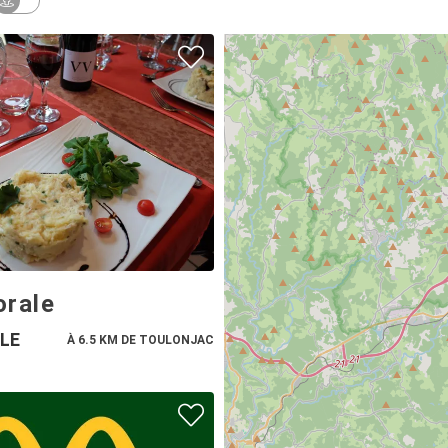
orale
LE
À 6.5 KM DE TOULONJAC