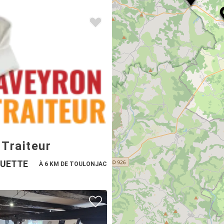
Traiteur
UETTE
À 6 KM DE TOULONJAC