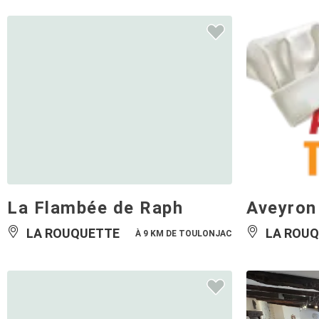
La Flambée de Raph
Aveyron 
LA ROUQUETTE
LA ROUQ
À 9 KM DE TOULONJAC