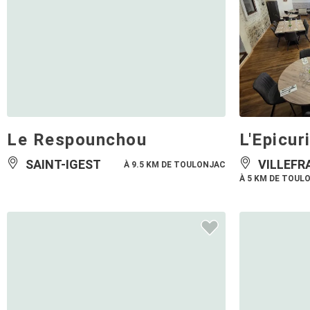
Le Respounchou
L'Epicur
SAINT-IGEST
VILLEFR
À 9.5 KM DE TOULONJAC
À 5 KM DE TOUL